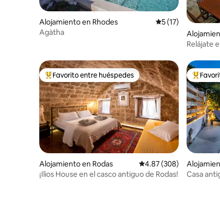
Alojamiento en Rhodes
Calificación promed
5 (17)
Agàtha
Alojamien
Relájate e
en azul
Favorito entre huéspedes
Favor
Favorito entre huéspedes preferido
Favorito
Alojamiento en Rodas
Calificación promedio: 
4.87 (308)
Alojamien
¡Ilios House en el casco antiguo de Rodas!
Casa anti