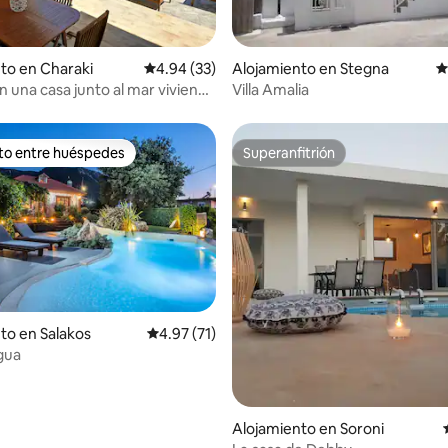
io: 5 de 5, 17 reseñas
to en Charaki
Calificación promedio: 4.94 de 5, 33 reseñas
4.94 (33)
Alojamiento en Stegna
C
n una casa junto al mar viviendo
Villa Amalia
ito entre huéspedes
Superanfitrión
 entre huéspedes preferido
Superanfitrión
4.87 de 5, 308 reseñas
to en Salakos
Calificación promedio: 4.97 de 5, 71 reseñas
4.97 (71)
gua
Alojamiento en Soroni