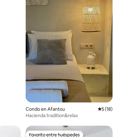
Condo en Afantou
Calificación prome
5 (18)
Hacienda tradition&relax
Favorito entre huéspedes