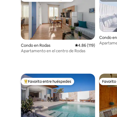
Favorito entre huéspedes preferido
Superanf
Condo en
Apartamen
Condo en Rodas
Calificación promedio: 
4.86 (119)
ilimitada 
Apartamento en el centro de Rodas
Favorito entre huéspedes
Favorito
Favorito entre huéspedes preferido
Favorito