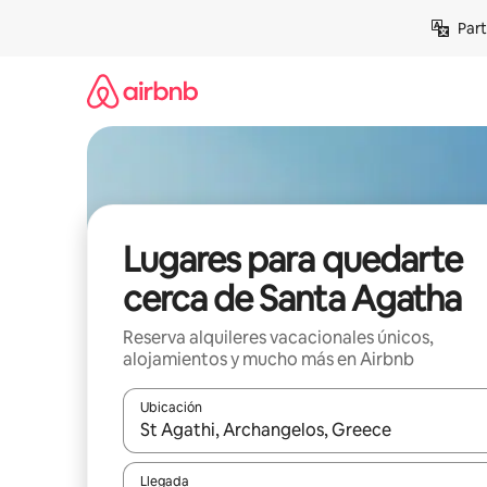
Omite
Part
el
contenido
Lugares para quedarte
cerca de Santa Agatha
Reserva alquileres vacacionales únicos,
alojamientos y mucho más en Airbnb
Ubicación
Cuando los resultados estén disponibles, navega co
Llegada