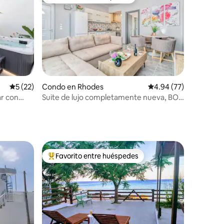
rido
Favorito entre huéspedes
Calificación promedio: 5 de 5, 22 reseñas
5 (22)
Condo en Rhodes
Calificación promedio:
4.94 (77)
ar con
Suite de lujo completamente nueva, BOU
Suite #2
Favorito entre huéspedes
rido
Favorito entre huéspedes preferido