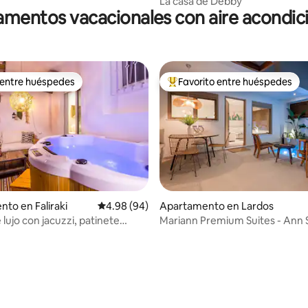
La casa de Debby
mentos vacacionales con aire acondi
 entre huéspedes
Favorito entre huéspedes
 entre huéspedes
Favorito entre huéspedes prefe
to en Faliraki
Calificación promedio: 4.98 de 5, 94 reseñas
4.98 (94)
Apartamento en Lardos
 lujo con jacuzzi, patinete
Mariann Premium Su
, barbacoa y gimnasio