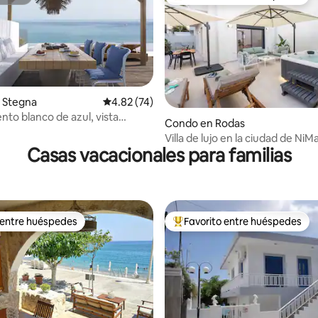
itrión
Favorito entre huéspedes prefe
 Stegna
Calificación promedio: 4.82 de 5, 74 reseñas
4.82 (74)
to blanco de azul, vista
Condo en Rodas
4.86 de 5, 119 reseñas
y jacuzzi
Villa de lujo en la ciudad de NiM
Casas vacacionales para familias
jacuzzi
 entre huéspedes
Favorito entre huéspedes
 entre huéspedes
Favorito entre huéspedes prefe