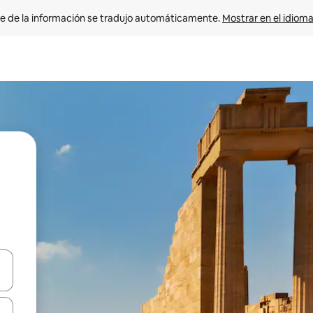
e de la información se tradujo automáticamente. 
Mostrar en el idioma
n las teclas de flecha hacia arriba y hacia abajo o explora con el tact