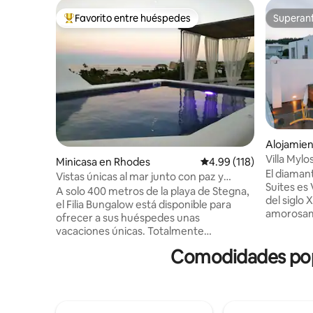
Favorito entre huéspedes
Superanf
Favorito entre huéspedes preferido
Superanf
Alojamien
Villa Mylo
Minicasa en Rhodes
Calificación promedio: 
4.99 (118)
El diaman
Vistas únicas al mar junto con paz y
Suites es 
privacidad.
A solo 400 metros de la playa de Stegna,
del siglo 
el Filia Bungalow está disponible para
amorosame
ofrecer a sus huéspedes unas
vez que c
vacaciones únicas. Totalmente
tradiciona
independiente, con entrada privada y
Comodidades popu
original. 
aparcamiento gratuito en la propiedad.
edificio l
Incluye un cómodo patio con vistas
todavía s
espléndidas, piscina privada con
(prensa) 
hidromasaje, colchón espacioso,
las aceitu
diferentes tipos de almohadas, TV