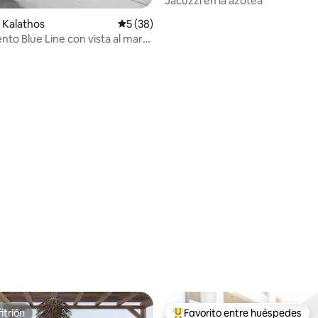
Jacuzzi en la azotea
 Kalathos
Calificación promedio: 5 de 5, 38 reseñas
5 (38)
to Blue Line con vista al mar
itrión
Favorito entre huéspedes