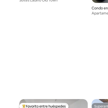
Suites Ladino Old Town
Condo en
Apartamen
Egeo
Favorito entre huéspedes
Superanf