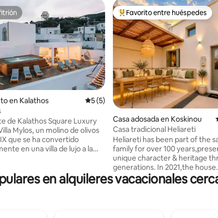
itrión
Favorito entre huéspedes
itrión
Favorito entre huéspedes prefe
to en Kalathos
Calificación promedio: 5 de 5, 5 reseñas
5 (5)
s
4.99 de 5, 118 reseñas
Casa adosada en Koskinou
te de Kalathos Square Luxury
Casa tradicional Heliareti
Villa Mylos, un molino de olivos
XIX que se ha convertido
Heliareti has been part of the 
nte en una villa de lujo a la
family for over 100 years,preser
onserva todos los elementos
unique character & heritage t
les del edificio de piedra
generations. In 2021,the house
lares en alquileres vacacionales cerc
La prensa de aceitunas es un
underwent a complete renovat
argo con arcos en los que
distinguished team of architect
e conservan el "mangano"
designers,enhancing its comfo
y el "molino" donde se molieron
functionality while respecting it
nas. Villa Mylos ha conservado
identity.Inspired by the traditio