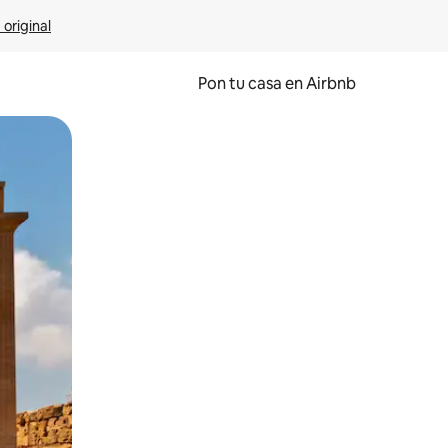
 original
Pon tu casa en Airbnb
o o desliza el dedo.