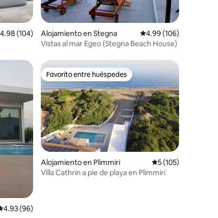
alificación promedio: 4.98 de 5, 104 reseñas
4.98 (104)
Alojamiento en Stegna
Calificación promedio: 
4.99 (106)
Vistas al mar Egeo (Stegna Beach House)
Favorito entre huéspedes
Favorito entre huéspedes
Alojamiento en Plimmiri
Calificación promedi
5 (105)
Villa Cathrin a pie de playa en Plimmiri
Calificación promedio: 4.93 de 5, 96 reseñas
4.93 (96)