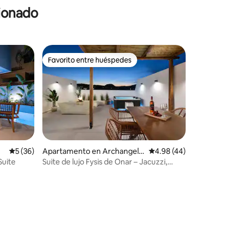
cionado
Favorito entre huéspedes
rido
Favorito entre huéspedes
Calificación promedio: 5 de 5, 36 reseñas
5 (36)
Apartamento en Archangelo
Calificación promedio:
4.98 (44)
s
ites - Ann Suite
Suite de lujo Fysis de Onar – Jacuzzi,
terraza, montaña