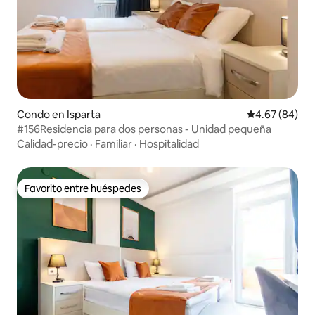
Condo en Isparta
Calificación p
4.67 (84)
#156Residencia para dos personas - Unidad pequeña
Calidad-precio
·
Familiar
·
Hospitalidad
Favorito entre huéspedes
Favorito entre huéspedes