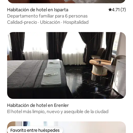
Habitación de hotel en Isparta
Calificación
4.71 (7)
Departamento familiar para 6 personas
Calidad-precio
·
Ubicación
·
Hospitalidad
Habitación de hotel en Erenler
El hotel más limpio, nuevo y asequible de la ciudad
Favorito entre huéspedes
Favorito entre huéspedes