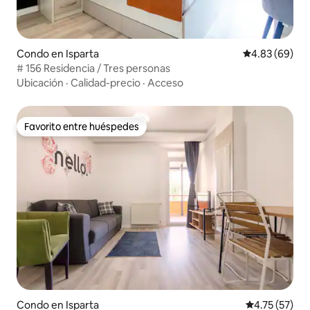
Condo en Isparta
Calificación p
4.83 (69)
# 156 Residencia / Tres personas
Ubicación
·
Calidad-precio
·
Acceso
Favorito entre huéspedes
Favorito entre huéspedes
Condo en Isparta
Calificación 
4.75 (57)