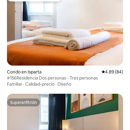
Condo en Isparta
Calificación p
4.89 (84)
#156Residencia Dos personas - Tres personas
Familiar
·
Calidad-precio
·
Diseño
Superanfitrión
Superanfitrión