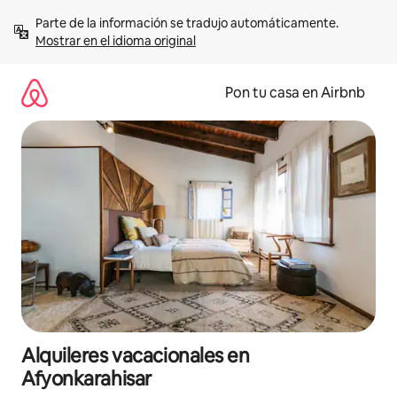
Omite
Parte de la información se tradujo automáticamente. 
el
Mostrar en el idioma original
contenido
Pon tu casa en Airbnb
Alquileres vacacionales en
Afyonkarahisar