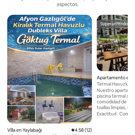
aspectos.
Superanfitrión
Superanfitrión
Apartamento en A
r
Termal Havuzlu 1+
Apartment
Nuestro apartame
piscina termal se 
comodidad de 5 es
toallas limpias, s
zapatillas. Hay un
Exactitud
·
Comod
equipada que te si
cafetería y una ti
Villa en Yaylabağı
Calificación promedio: 4.58 de 
4.58 (12)
que pertenece a la