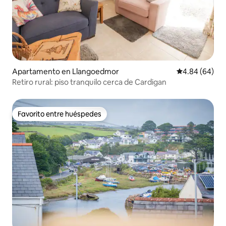
Apartamento en Llangoedmor
Calificación p
4.84 (64)
Retiro rural: piso tranquilo cerca de Cardigan
Favorito entre huéspedes
Favorito entre huéspedes