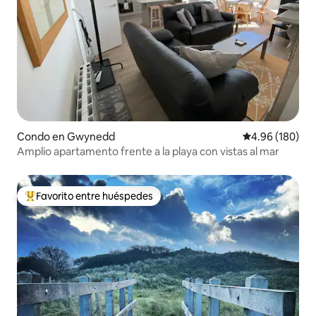
Condo en Gwynedd
Calificación pr
4.96 (180)
Amplio apartamento frente a la playa con vistas al mar
Favorito entre huéspedes
Favorito entre huéspedes preferido