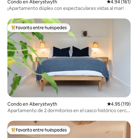
Condo en Aberystwyth
Calificación p
4.94 (161)
¡Apartamento dúplex con espectaculares vistas al mar!
Favorito entre huéspedes
Favorito entre huéspedes preferido
Condo en Aberystwyth
Calificación p
4.95 (119)
Apartamento de 2 dormitorios en el casco histórico cerca
de las playas
Favorito entre huéspedes
Favorito entre huéspedes preferido