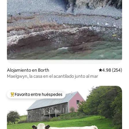
Alojamiento en Borth
Calificación pr
4.98 (254)
Maelgwyn, la casa en el acantilado junto al mar
Favorito entre huéspedes
Favorito entre huéspedes preferido