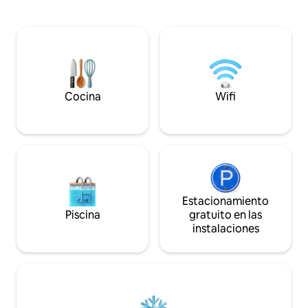
de Snowdonia. Alo
deseen escapar de las multitudes y
mascotas. Estancia mínima de 2 noches,
disfrutar del aire libre y la vida silvestre
3 noches para días
local. Un área de cielo oscuro. La cabaña
durante las vacaci
tiene un ambiente rústico de lujo, con
por favor, pregunt
una bañera de hidromasaje de leña,
descanso corto o 
estufa de leña, calefacción por suelo
radiante, grifo de agua caliente
hirviendo y un televisor inteligente con
Cocina
Wifi
deportes Sky, Sky Cinema y Netflix.
Estacionamiento
Piscina
gratuito en las
instalaciones