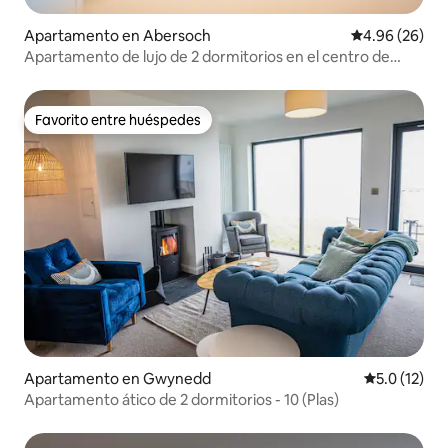
Apartamento en Abersoch
Calificación p
4.96 (26)
Apartamento de lujo de 2 dormitorios en el centro de
Abersoch
Favorito entre huéspedes
Favorito entre huéspedes
Apartamento en Gwynedd
Calificación
5.0 (12)
Apartamento ático de 2 dormitorios - 10 (Plas)