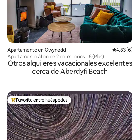
Apartamento en Gwynedd
Calificación
4.83 (6)
Apartamento ático de 2 dormitorios - 6 (Plas)
Otros alquileres vacacionales excelentes
cerca de Aberdyfi Beach
Favorito entre huéspedes
Favorito entre huéspedes preferido