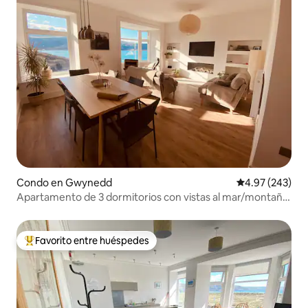
Condo en Gwynedd
Calificación pr
4.97 (243)
Apartamento de 3 dormitorios con vistas al mar/montaña
en Barmouth
Favorito entre huéspedes
Favorito entre huéspedes preferido