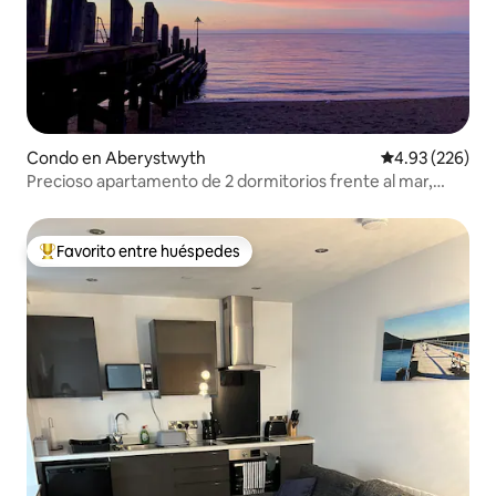
Condo en Aberystwyth
Calificación pr
4.93 (226)
Precioso apartamento de 2 dormitorios frente al mar,
Aberystwyth
Favorito entre huéspedes
Favorito entre huéspedes preferido