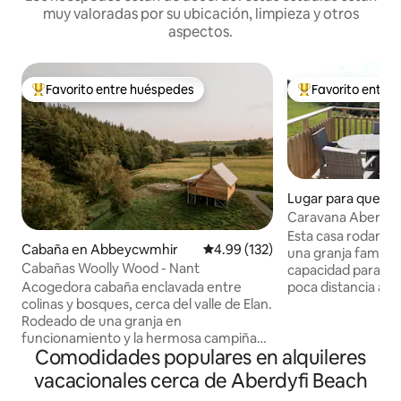
muy valoradas por su ubicación, limpieza y otros
aspectos.
Favorito entre huéspedes
Favorito entre
Favorito entre huéspedes preferido
Favorito entre hu
Lugar para queda
erdovey
Caravana Aberdyfi
Esta casa rodante 
Cabaña en Abbeycwmhir
Calificación promedio: 4.99 de 5
4.99 (132)
una granja familiar
Cabañas Woolly Wood - Nant
capacidad para 6 
poca distancia a p
Acogedora cabaña enclavada entre
Aberdyfi, de las 4 
colinas y bosques, cerca del valle de Elan.
arena y del maravi
Rodeado de una granja en
18 hoyos. Cerca d
funcionamiento y la hermosa campiña
Comodidades populares en alquileres
Gales. Ciclismo de montaña y
galesa, con una gran cantidad de paseos
maravillosos pase
desde la puerta de la cabaña. Privado y
vacacionales cerca de Aberdyfi Beach
esta hermosa zona
tranquilo, perfecto para aquellos que