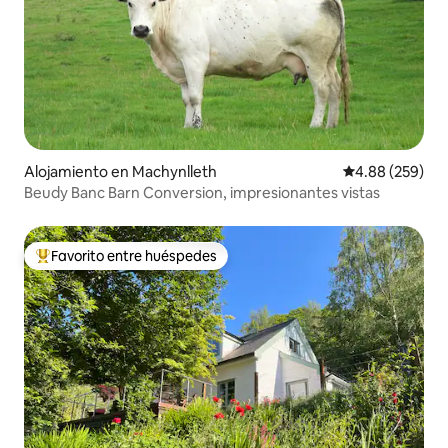
Alojamiento en Machynlleth
Calificación pr
4.88 (259)
Beudy Banc Barn Conversion, impresionantes vistas
Favorito entre huéspedes
Favorito entre huéspedes preferido