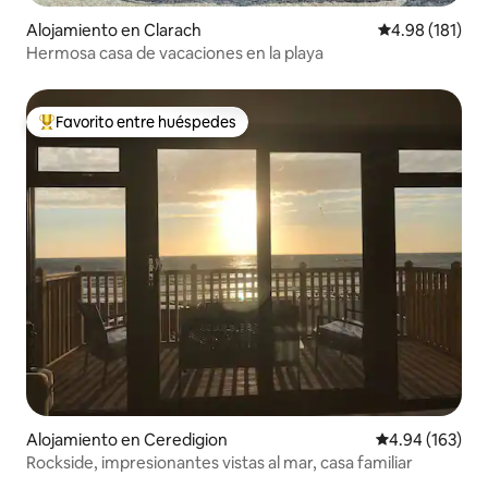
Alojamiento en Clarach
Calificación p
4.98 (181)
Hermosa casa de vacaciones en la playa
Favorito entre huéspedes
Favorito entre huéspedes preferido
Alojamiento en Ceredigion
Calificación pr
4.94 (163)
Rockside, impresionantes vistas al mar, casa familiar