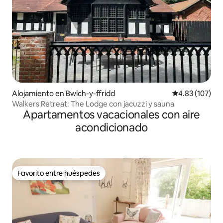
Alojamiento en Bwlch-y-ffridd
Calificación p
4.83 (107)
Walkers Retreat: The Lodge con jacuzzi y sauna
Apartamentos vacacionales con aire
acondicionado
Favorito entre huéspedes
Favorito entre huéspedes