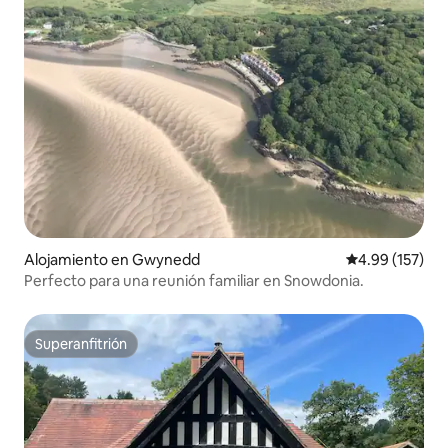
Alojamiento en Gwynedd
Calificación p
4.99 (157)
Perfecto para una reunión familiar en Snowdonia.
Superanfitrión
Superanfitrión