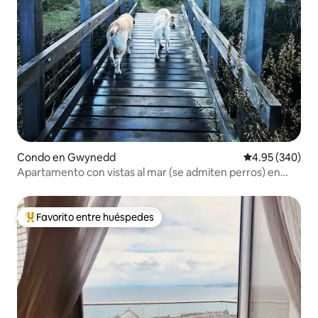
Condo en Gwynedd
Calificación pr
4.95 (340)
Apartamento con vistas al mar (se admiten perros) en
Lluesty
Favorito entre huéspedes
Favorito entre huéspedes preferido