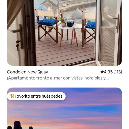
Condo en New Quay
Calificación p
4.95 (113)
¡Apartamento frente al mar con vistas increíbles y
delfines también!
Favorito entre huéspedes
Favorito entre huéspedes preferido