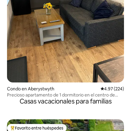
Condo en Aberystwyth
Calificación pr
4.97 (224)
Precioso apartamento de 1 dormitorio en el centro de
Casas vacacionales para familias
Aberystwyth
Favorito entre huéspedes
Favorito entre huéspedes preferido