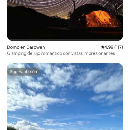
Domo en Darowen
Calificación p
4.99 (117)
Glamping de lujo romántico con vistas impresionantes
Superanfitrión
Superanfitrión