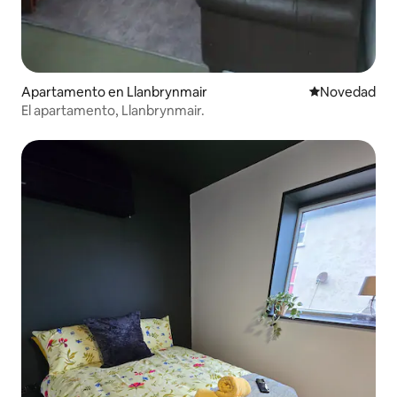
Apartamento en Llanbrynmair
Lugar para ho
Novedad
El apartamento, Llanbrynmair.