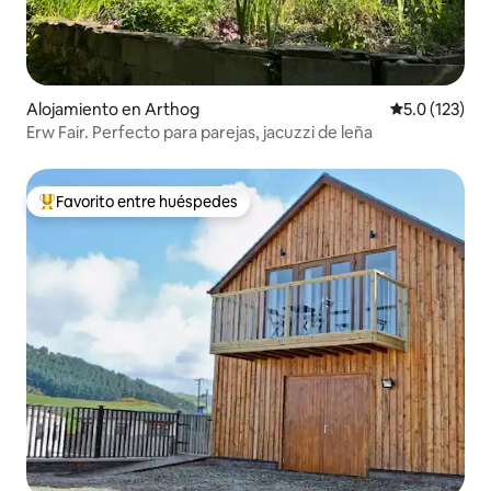
Alojamiento en Arthog
Calificación 
5.0 (123)
Erw Fair. Perfecto para parejas, jacuzzi de leña
Favorito entre huéspedes
Favorito entre huéspedes preferido